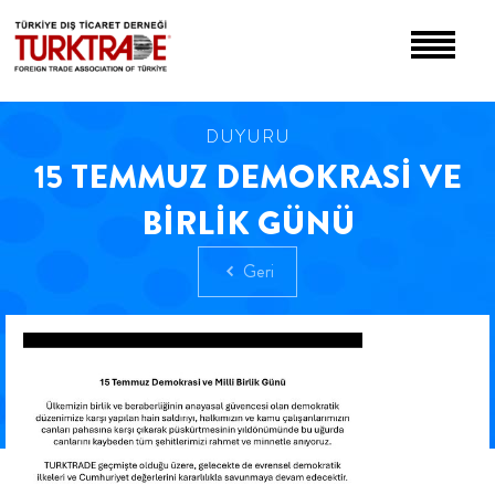
DUYURU
15 TEMMUZ DEMOKRASİ VE
BİRLİK GÜNÜ
Geri