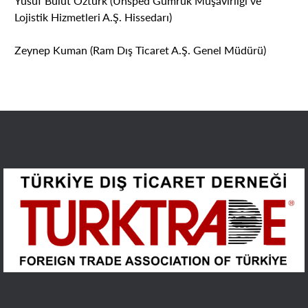
Yusuf Bulut Öztürk (Ünsped Gümrük Müşavirliği ve
Lojistik Hizmetleri A.Ş. Hissedarı)
Zeynep Kuman (Ram Dış Ticaret A.Ş. Genel Müdürü)