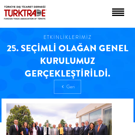
ETKİNLİKLERİMİZ
25. SEÇİMLİ OLAĞAN GENEL
KURULUMUZ
GERÇEKLEŞTİRİLDİ.
Geri