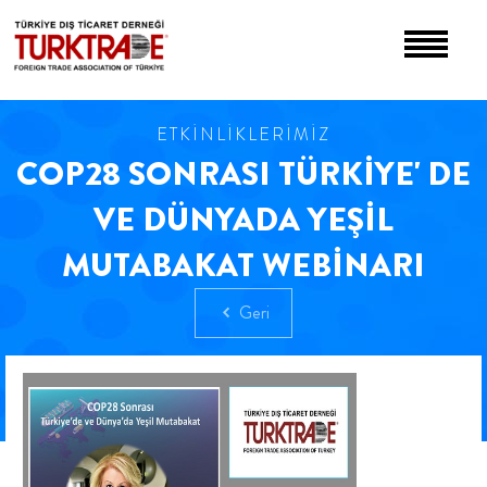
ETKİNLİKLERİMİZ
COP28 SONRASI TÜRKİYE' DE
VE DÜNYADA YEŞİL
MUTABAKAT WEBİNARI
Geri