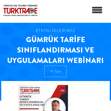
ETKİNLİKLERİMİZ
GÜMRÜK TARİFE
SINIFLANDIRMASI VE
UYGULAMALARI WEBİNARI
Geri