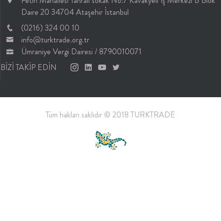
Fetih Mahallesi Tahralı sokak No:7 Kavakyeli İş Merkezi B Blok
Daire 20 34704 Ataşehir İstanbul
(0216) 324 00 10
info@turktrade.org.tr
Ümraniye Vergi Dairesi / 8790010071
BİZİ TAKİP EDİN
Tüm hakları saklıdır © 2018 TURKTRADE