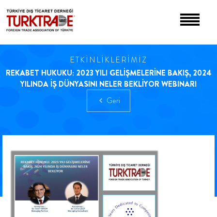
ETKİNLİKLERİMİZ
REKABET HUKUKU: 2023 YILI GELİŞMELERİNE BAKIŞ, 2024
YILINDA İŞ DÜNYASINI NELER BEKLİYOR WEBINARI
Geri