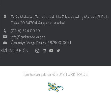
Fetih Mahallesi Tahralı sokak No:7 Kavakyeli İş Merkezi B Blok
Daire 20 34704 Ataşehir İstanbul
(0216) 324 00 10
info@turktrade.org.tr
Ümraniye Vergi Dairesi / 8790010071
BİZİ TAKİP EDİN
Tüm hakları saklıdır © 2018 TURKTRADE