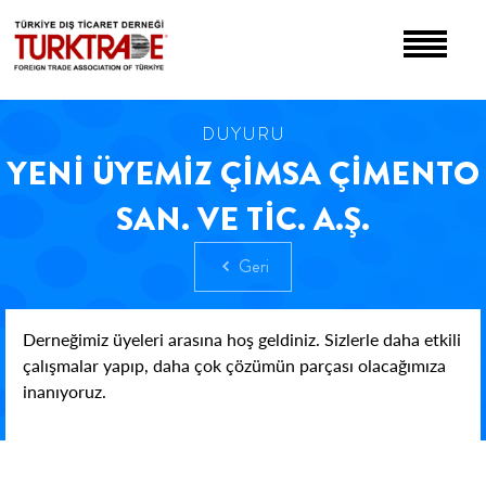
DUYURU
YENİ ÜYEMİZ ÇİMSA ÇİMENTO
SAN. VE TİC. A.Ş.
Geri
Derneğimiz üyeleri arasına hoş geldiniz.
Sizlerle daha etkili
çalışmalar yapıp, daha çok çözümün parçası olacağımıza
inanıyoruz.